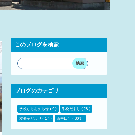
このブログを検索
ブログのカテゴリ
学校からお知らせ
( 6 )
学校だより
( 28 )
校長室だより
( 17 )
西中日記
( 363 )