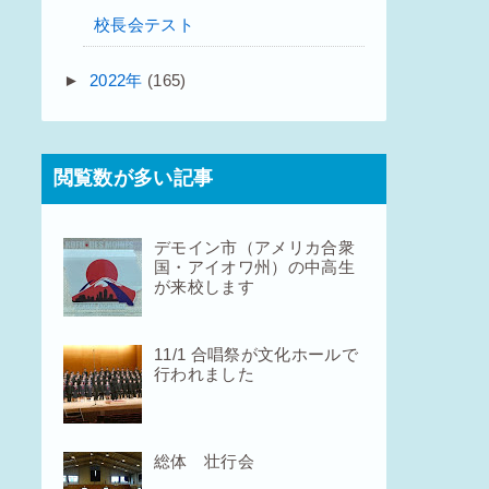
校長会テスト
►
2022年
(165)
閲覧数が多い記事
デモイン市（アメリカ合衆
国・アイオワ州）の中高生
が来校します
11/1 合唱祭が文化ホールで
行われました
総体 壮行会