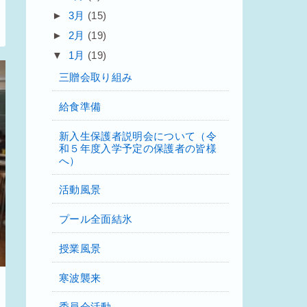
►
3月
(15)
►
2月
(19)
▼
1月
(19)
三贈会取り組み
給食準備
新入生保護者説明会について（令
和５年度入学予定の保護者の皆様
へ）
活動風景
プール全面結氷
授業風景
寒波襲来
委員会活動