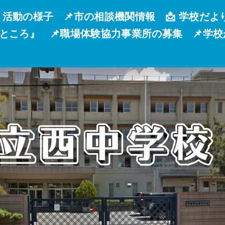
 活動の様子
📌市の相談機関情報
📩 学校だよ
るところ』
📌職場体験協力事業所の募集
📌学