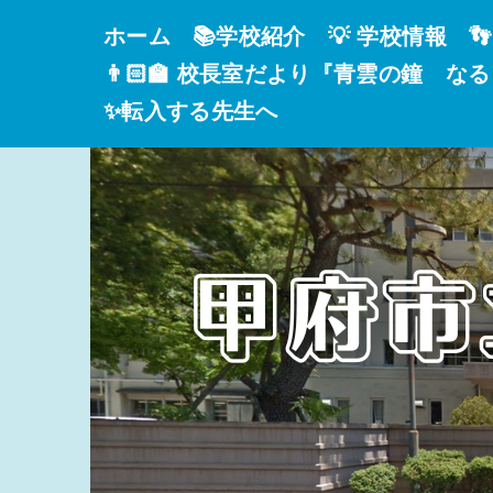
ホーム
📚学校紹介
💡 学校情報

👨🏻‍🏫 校長室だより『青雲の鐘 な
✨転入する先生へ