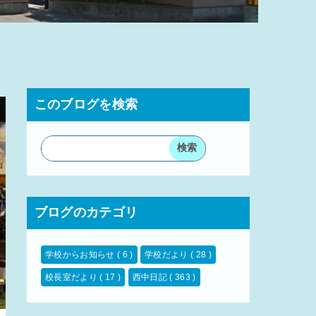
このブログを検索
ブログのカテゴリ
学校からお知らせ
( 6 )
学校だより
( 28 )
校長室だより
( 17 )
西中日記
( 363 )