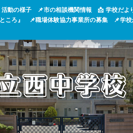
 活動の様子
📌市の相談機関情報
📩 学校だよ
るところ』
📌職場体験協力事業所の募集
📌学