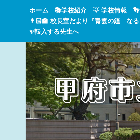
ホーム
📚学校紹介
💡 学校情報

👨🏻‍🏫 校長室だより『青雲の鐘 な
✨転入する先生へ