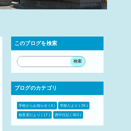
このブログを検索
ブログのカテゴリ
学校からお知らせ
( 6 )
学校だより
( 28 )
校長室だより
( 17 )
西中日記
( 363 )