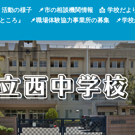
 活動の様子
📌市の相談機関情報
📩 学校だよ
るところ』
📌職場体験協力事業所の募集
📌学