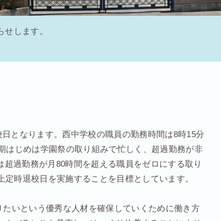
らせします。
校日となります。
西中学校の職員の勤務時間は
8
時
15
分
期はじめは学園祭の取り組みで
忙しく、超過勤務が非
は超過勤務が月
80
時間を超える職員をゼロにする取り
上定時退校日を実施することを目標としています。
りたいという優秀な人材を確保していくために働き方