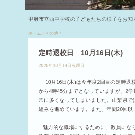
甲府市立西中学校の子どもたちの様子をお知
ホーム
/
その他
/
定時退校日 10月16日(木)
2025年10月14日火曜日
10
月
16
日
(木
)
は今年度2回目の定時退
から
4
時
45
分までとなっていますが、2学
常に多くなってしまいました。山梨県で
組みを進めています。また、年間
20
回以
魅力的な職場にするために、教員にな