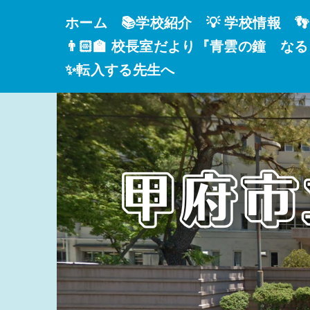
ホーム
📚学校紹介
💡 学校情報

👨🏻‍🏫 校長室だより『青雲の鐘 な
✨転入する先生へ