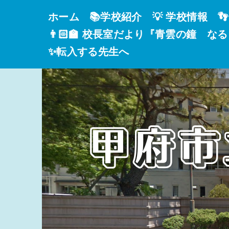
ホーム
📚学校紹介
💡 学校情報

👨🏻‍🏫 校長室だより『青雲の鐘 な
✨転入する先生へ