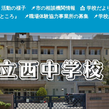
 活動の様子
📌市の相談機関情報
📩 学校だよ
るところ』
📌職場体験協力事業所の募集
📌学