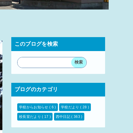
このブログを検索
ブログのカテゴリ
学校からお知らせ
( 6 )
学校だより
( 28 )
校長室だより
( 17 )
西中日記
( 363 )