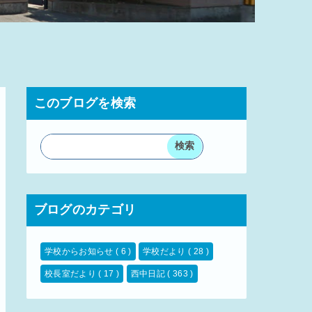
このブログを検索
ブログのカテゴリ
学校からお知らせ
( 6 )
学校だより
( 28 )
校長室だより
( 17 )
西中日記
( 363 )