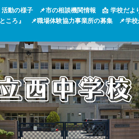
 活動の様子
📌市の相談機関情報
📩 学校だよ
るところ』
📌職場体験協力事業所の募集
📌学