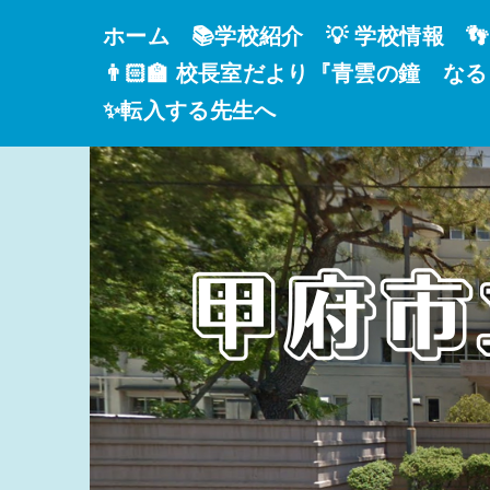
ホーム
📚学校紹介
💡 学校情報

👨🏻‍🏫 校長室だより『青雲の鐘 な
✨転入する先生へ