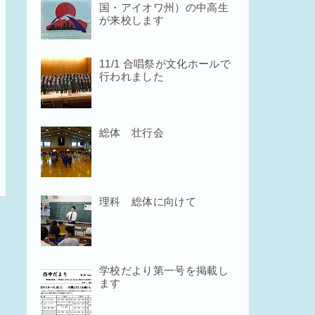
国・アイオワ州）の中高生
が来校します
11/1 合唱祭が文化ホールで
行われました
総体 壮行会
理科 総体に向けて
学校だより第一号を掲載し
ます