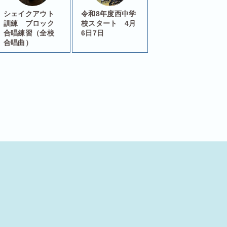
シェイクアウト
令和8年度西中学
訓練 ブロック
校スタート 4月
合唱練習（全校
6日7日
合唱曲）