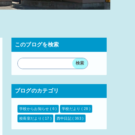
このブログを検索
ブログのカテゴリ
学校からお知らせ
( 6 )
学校だより
( 28 )
校長室だより
( 17 )
西中日記
( 363 )