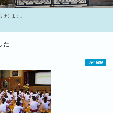
らせします。
した
西中日記