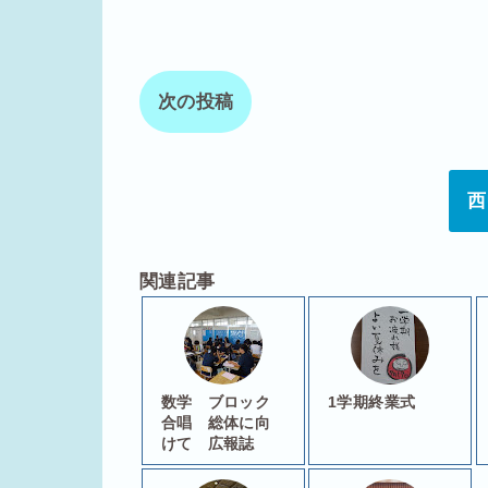
次の投稿
西
関連記事
数学 ブロック
1学期終業式
合唱 総体に向
けて 広報誌