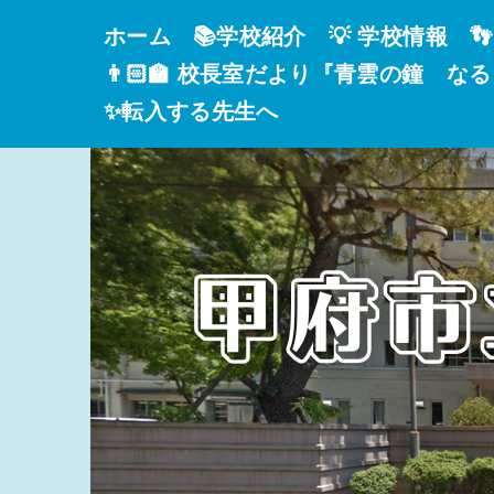
ホーム
📚学校紹介
💡 学校情報

👨🏻‍🏫 校長室だより『青雲の鐘 な
✨転入する先生へ