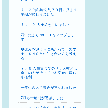
７．２０終業式 約７０日に及ぶ１
学期が終わりました
７．１９ 大掃除を行いました
西中だよりNo.１１をアップしま
す
夏休みを迎えるにあたって：スマ
ホ、ＳＮＳとの付き合い方を考え
る
７／６ 人権集会での話：人権とは
全ての人が持っている幸せに暮ら
す権利
一年生の人権集会が開かれました
7月も一週間が過ぎました
６／３０全校集会（表彰式）での