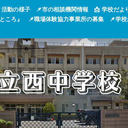
 活動の様子
📌市の相談機関情報
📩 学校だよ
るところ』
📌職場体験協力事業所の募集
📌学