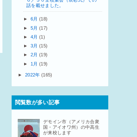
話を載せました。
►
6月
(18)
►
5月
(17)
►
4月
(1)
►
3月
(15)
►
2月
(19)
►
1月
(19)
►
2022年
(165)
閲覧数が多い記事
デモイン市（アメリカ合衆
国・アイオワ州）の中高生
が来校します