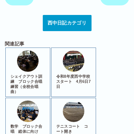
西中日記カテゴリ
関連記事
シェイクアウト訓
令和8年度西中学校
練 ブロック合唱
スタート 4月6日7
練習（全校合唱
日
曲）
数学 ブロック合
テニスコート コ
唱 総体に向け
ート開き