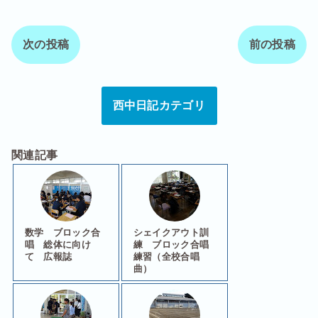
次の投稿
前の投稿
西中日記カテゴリ
関連記事
数学 ブロック合
シェイクアウト訓
唱 総体に向け
練 ブロック合唱
て 広報誌
練習（全校合唱
曲）